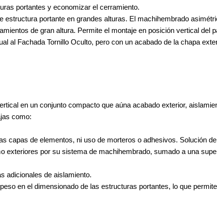
cturas portantes y economizar el cerramiento.
bre estructura portante en grandes alturas. El machihembrado asimétric
mientos de gran altura. Permite el montaje en posición vertical del pa
al al Fachada Tornillo Oculto, pero con un acabado de la chapa ext
ertical en un conjunto compacto que aúna acabado exterior, aislamient
ajas como:
ias capas de elementos, ni uso de morteros o adhesivos. Solución de 
 exteriores por su sistema de machihembrado, sumado a una superfic
as adicionales de aislamiento.
peso en el dimensionado de las estructuras portantes, lo que permit