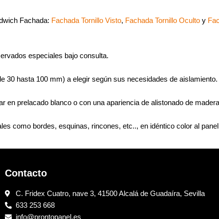
dwich Fachada:
Fachada Tornillo Visto
,
Fachada Tornillo Oculto
y
Fac
Nervados especiales bajo consulta.
de 30 hasta 100 mm) a elegir según sus necesidades de aislamiento.
dar en prelacado blanco o con una apariencia de alistonado de madera
s como bordes, esquinas, rincones, etc.., en idéntico color al panel
Contacto
C. Fridex Cuatro, nave 3, 41500 Alcalá de Guadaíra, Sevilla
633 253 668
info@prontopanel.es