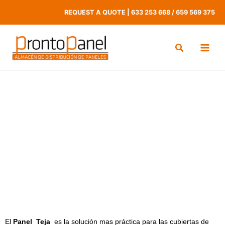
Ir
REQUEST A QUOTE
|
633 253 668
/
659 569 375
al
contenido
Panel Teja
El
Panel Teja
es la solución mas práctica para las cubiertas de